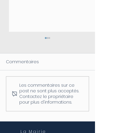
Commentaires
Les commentaires sur ce
Coupure d'électricité le
Fermeture de l
post ne sont plus acceptés.
04/08
postale
Contactez le propriétaire
pour plus d'informations.
La Mairie