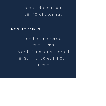
7 place de la Liberté
38440 Châtonnay
NOS HORAIRES
Lundi et mercredi
8h30 - 12h00
Mardi, jeudi et vendredi
8h30 - 12h00 et 14h00 -
16h30
NOUS CONTACTER
mairie@chatonnay.fr
T:
04 74 58 36 17