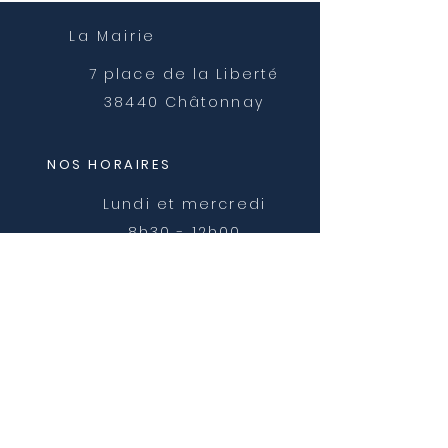
La Mairie
7 place de la Liberté
38440 Châtonnay
NOS HORAIRES
Lundi et mercredi
8h30 - 12h00
Mardi, jeudi et vendredi
8h30 - 12h00 et 14h00 -
16h30
NOUS CONTACTER
mairie@chatonnay.fr