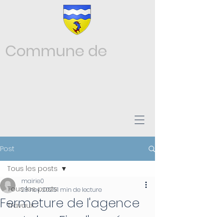
Commune de
Châtonnay
ISÈRE
Post
Tous les posts
mairie0
Tous les posts
28 nov. 2025
1 min de lecture
Fermeture de l'agence
Travaux