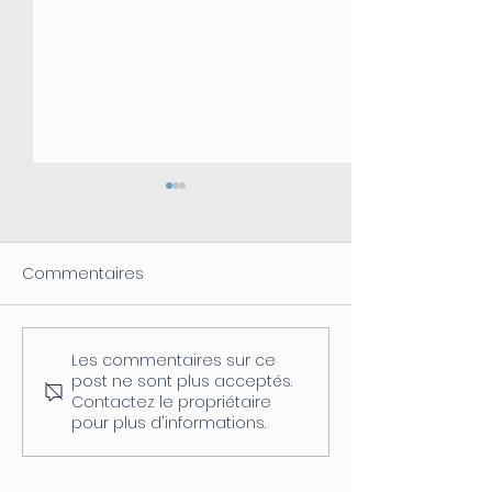
Commentaires
Les commentaires sur ce
Coupure d'électricité le
Fermeture de l
post ne sont plus acceptés.
04/08
postale
Contactez le propriétaire
pour plus d'informations.