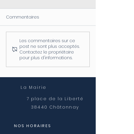
Commentaires
Les commentaires sur ce
Coupure d'électricité le
Fermeture de l
post ne sont plus acceptés.
04/08
postale
Contactez le propriétaire
pour plus d'informations.
La Mairie
7 place de la Liberté
38440 Châtonnay
NOS HORAIRES