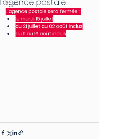
l'agence postale
Projet
L’agence postale sera fermée : 
le mardi 15 juillet
du 21 juillet au 02 août inclus
du 11 au 16 août inclus