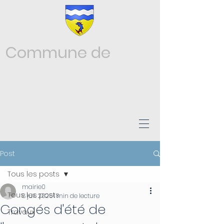
Commune de
Châtonnay
ISÈRE
Post
Tous les posts
mairie0
Tous les posts
8 juil. 2025
1 min de lecture
Congés d'été de
Travaux