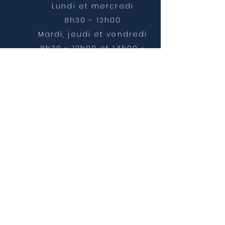
Lundi et mercredi
8h30 - 12h00
Mardi, jeudi et vendredi
8h30 - 12h00 et 14h00 -
16h30
NOUS CONTACTER
mairie@chatonnay.fr
T:
04 74 58 36 17