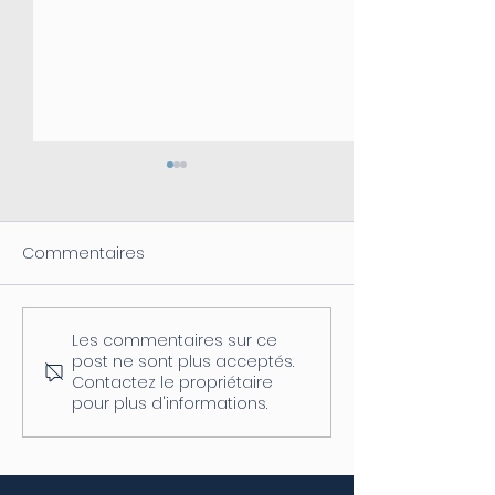
Commentaires
Les commentaires sur ce
Coupure d'électricité le
Fermeture de l
post ne sont plus acceptés.
04/08
postale
Contactez le propriétaire
pour plus d'informations.