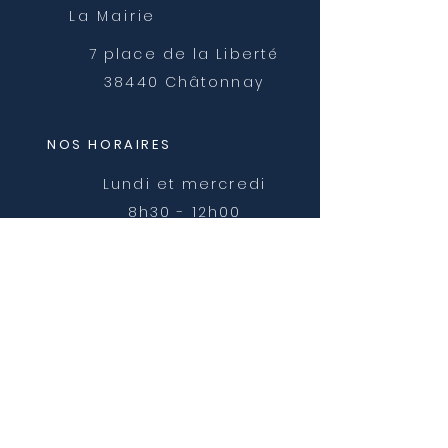
La Mairie
7 place de la Liberté
38440 Châtonnay
NOS HORAIRES
Lundi et mercredi
8h30 - 12h00
Mardi, jeudi et vendredi
8h30 - 12h00 et 14h00 -
16h30
NOUS CONTACTER
mairie@chatonnay.fr
T:
04 74 58 36 17