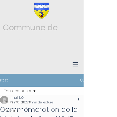
Commune de
Châtonnay
ISÈRE
Post
Tous les posts
mairie0
Tous les posts
9 mai 2022
1 min de lecture
Commémoration de la
Travaux