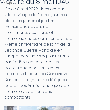
Victoire du 8 mai 1945
Projet
"En ce 8 mai 2022, dans chaque 
ville et village de France, sur nos 
places, squares et jardins 
municipaux, devant nos 
monuments aux morts et 
mémoriaux, nous commémorons le 
77ème anniversaire de la fin de la 
Seconde Guerre Mondiale en 
Europe avec une singularité toute 
particulière, en écoutant les 
douloureux échos du temps."
Extrait du discours de Geneviève 
Darrieussecq ,ministre déléguée 
auprès des Armées,chargée de la 
mémoire et des anciens 
combattants