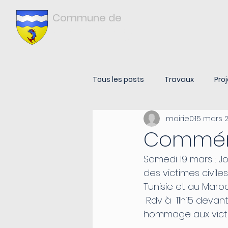
Commune de
Châtonnay
ISÈRE
Tous les posts
Travaux
Proj
mairie0
15 mars 
Commém
Samedi 19 mars : J
des victimes civile
Tunisie et au Maroc
 Rdv à  11h15 devant le monument aux morts pour une cérémonie qui rendra 
hommage aux vict