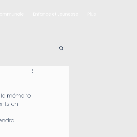
Communale
Enfance et Jeunesse
Plus
 la mémoire 
ants en 