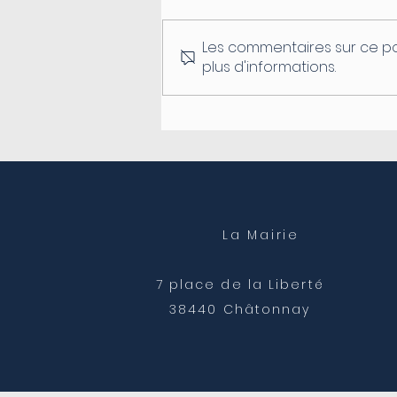
Les commentaires sur ce po
plus d'informations.
Fermeture du secrétariat
de mairie
La Mairie
7 place de la Liberté
38440 Châtonnay