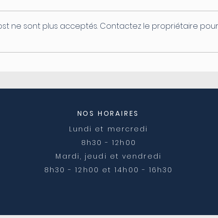
st ne sont plus acceptés. Contactez le propriétaire pou
Coupure d'électricité le
Ferm
04/08
post
NOS HORAIRES
Lundi et mercredi
8h30 - 12h00
Mardi, jeudi et vendredi
8h30 - 12h00 et 14h00 - 16h30