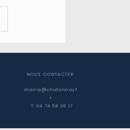
r
eture de l'agence
ale
NOUS CONTACTER
mairie@chatonnay.f
r
T: 04 74 58 36 17