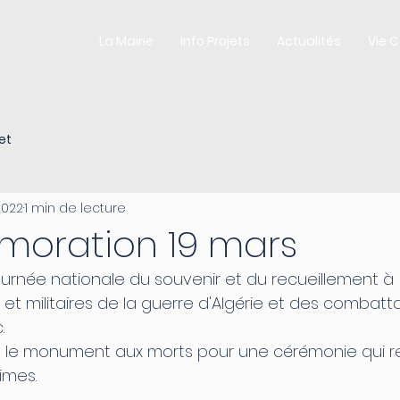
La Mairie
Info Projets
Actualités
Vie 
et
2022
1 min de lecture
oration 19 mars
ournée nationale du souvenir et du recueillement à 
s et militaires de la guerre d'Algérie et des combatt
.
imes.