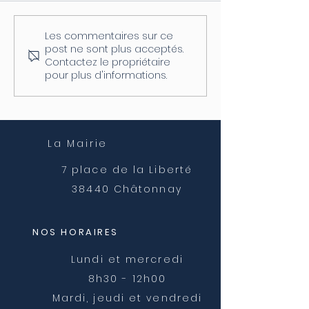
Les commentaires sur ce
Coupure d'électricité le
Fermeture de l
post ne sont plus acceptés.
04/08
postale
Contactez le propriétaire
pour plus d'informations.
La Mairie
7 place de la Liberté
38440 Châtonnay
NOS HORAIRES
Lundi et mercredi
8h30 - 12h00
Mardi, jeudi et vendredi