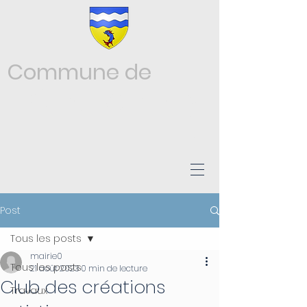
Commune de
Châtonnay
ISÈRE
Post
Tous les posts
mairie0
Tous les posts
21 août 2023
0 min de lecture
Club des créations
Travaux