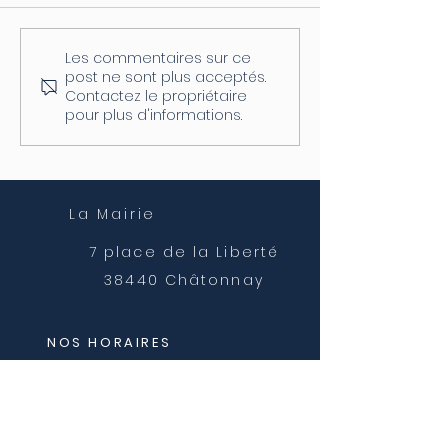
Les commentaires sur ce
Coupure d'électricité le
Fermeture de l
post ne sont plus acceptés.
04/08
postale
Contactez le propriétaire
pour plus d'informations.
La Mairie
7 place de la Liberté
38440 Châtonnay
NOS HORAIRES
Lundi et mercredi
8h30 - 12h00
Mardi, jeudi et vendredi