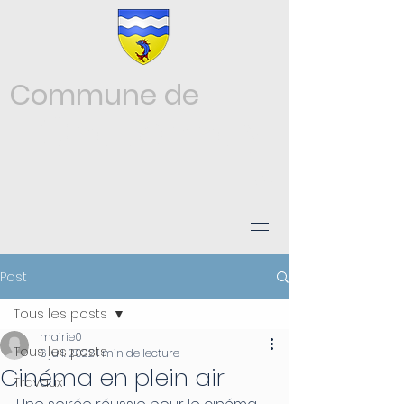
Commune de
Châtonnay
ISÈRE
Post
Tous les posts
mairie0
Tous les posts
6 juil. 2022
1 min de lecture
Cinéma en plein air
Travaux