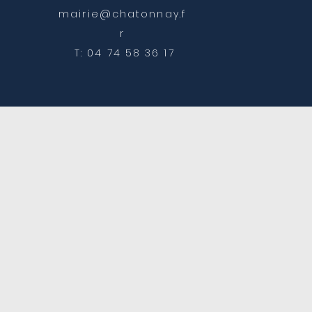
mairie@chatonnay.f
r
T: 04 74 58 36 17