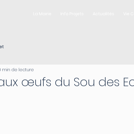
La Mairie
Info Projets
Actualités
Vie 
et
0 min de lecture
aux œufs du Sou des E