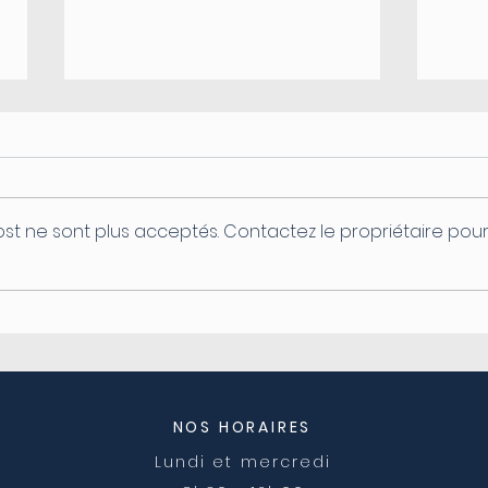
st ne sont plus acceptés. Contactez le propriétaire pou
Coupure d'électricité le
Ferm
04/08
post
NOS HORAIRES
Lundi et mercredi