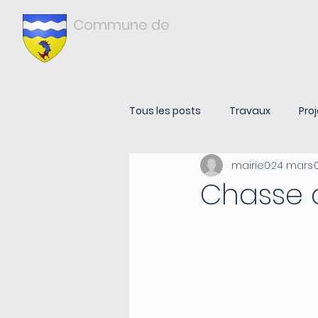
Commune de
Châtonnay
ISÈRE
Tous les posts
Travaux
Proj
mairie0
24 mars
Chasse 