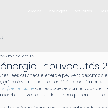
La Mairie
Info Projets
Actualités
Vie 
et
2023
2 min de lecture
énergie : nouveautés 
hes liées au chèque énergie peuvent désormais êt
, grâce à votre espace bénéficiaire particulier sur 
.fr/beneficiaire
. Cet espace personnel vous perm
ensemble de votre situation en ce qui concerne le
ble, votre chèque énergie vous sera automatiqueme