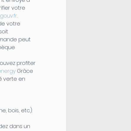
fier votre 
gouv.fr
.
de votre 
oit 
demande peut 
chèque 
ouvez profiter 
nergy
 Grâce 
é verte en 
, bois, etc.).
dez dans un 