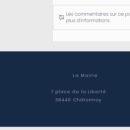
Les commentaires sur ce po
plus d'informations.
Fermeture du secrétariat
de mairie
La Mairie
7 place de la Liberté
38440 Châtonnay