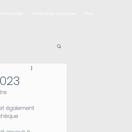
Communale
Enfance et Jeunesse
Plus
2023
re 
et également 
 chèque 
nt envoyé à 