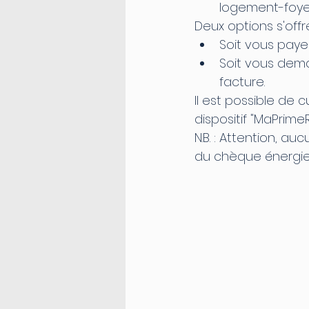
logement-foyer
Deux options s'off
Soit vous pay
Soit vous dem
facture.
Il est possible de 
dispositif "MaPrime
N.B. : Attention, a
du chèque énergie.