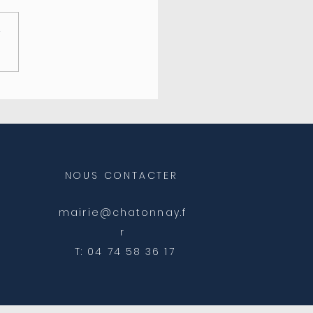
r
eture de l'agence
ale
NOUS CONTACTER
mairie@chatonnay.f
r
T: 04 74 58 36 17