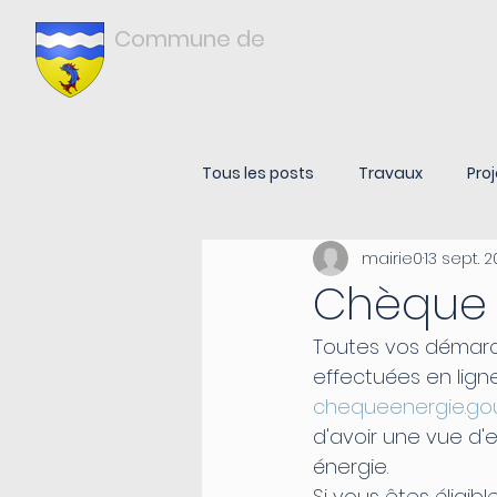
Commune de
Châtonnay
ISÈRE
Tous les posts
Travaux
Proj
mairie0
13 sept. 
Chèque 
Toutes vos démarc
effectuées en ligne
chequeenergie.gouv
d'avoir une vue d'
énergie.
Si vous êtes éligi