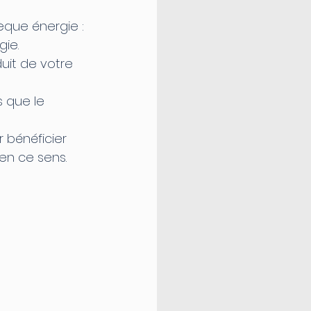
èque énergie :
ie.
it de votre 
 que le 
r bénéficier 
en ce sens.