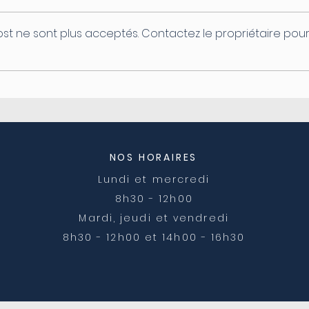
st ne sont plus acceptés. Contactez le propriétaire pou
Coupure d'électricité le
Ferm
04/08
post
NOS HORAIRES
Lundi et mercredi
8h30 - 12h00
Mardi, jeudi et vendredi
8h30 - 12h00 et 14h00 - 16h30