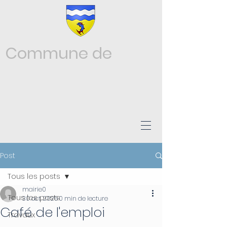
Commune de
Châtonnay
ISÈRE
Post
Tous les posts
mairie0
Tous les posts
30 oct. 2025
0 min de lecture
Café de l'emploi
Travaux