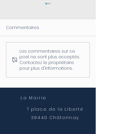
Commentaires
Les commentaires sur ce
Coupure d'électricité le
Fermeture de l
post ne sont plus acceptés.
04/08
postale
Contactez le propriétaire
pour plus d'informations.
La Mairie
7 place de la Liberté
38440 Châtonnay