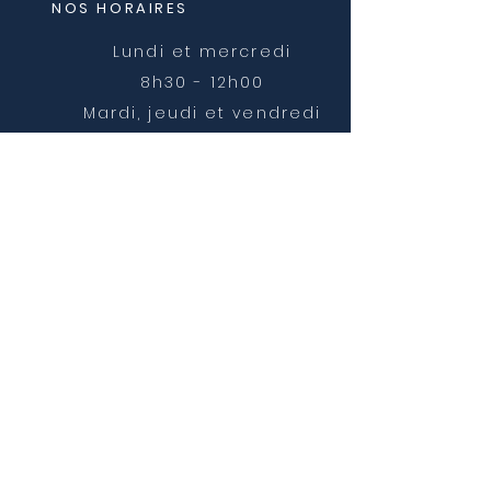
NOS HORAIRES
Lundi et mercredi
8h30 - 12h00
Mardi, jeudi et vendredi
8h30 - 12h00 et 14h00 -
16h30
NOUS CONTACTER
mairie@chatonnay.fr
T:
04 74 58 36 17