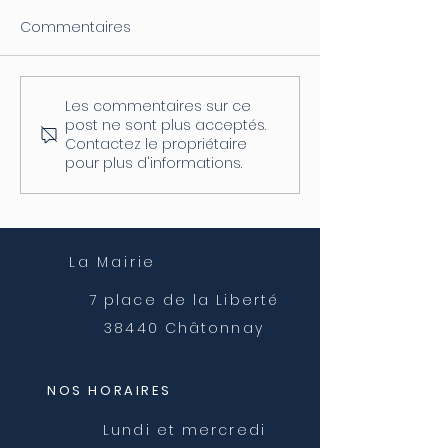
Commentaires
Les commentaires sur ce
Coupure d'électricité le
Fermeture de l
post ne sont plus acceptés.
04/08
postale
Contactez le propriétaire
pour plus d'informations.
La Mairie
7 place de la Liberté
38440 Châtonnay
NOS HORAIRES
Lundi et mercredi