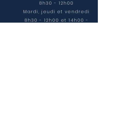
8h30 - 12h00
Mardi, jeudi et vendredi
8h30 - 12h00 et 14h00 -
16h30
NOUS CONTACTER
mairie@chatonnay.fr
T:
04 74 58 36 17