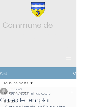
Commune de
Châtonnay
ISÈRE
Post
Tous les posts
mairie0
Tous les posts
25 mai 2023
1 min de lecture
Café de l'emploi
Travaux