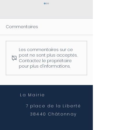
Commentaires
Les commentaires sur ce
Coupure d'électricité le
Fermeture de l
post ne sont plus acceptés.
04/08
postale
Contactez le propriétaire
pour plus d'informations.
La Mairie
7 place de la Liberté
38440 Châtonnay