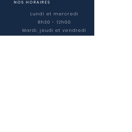
NOS HORAIRES
Lundi et mercredi
8h30 - 12h00
Mardi, jeudi et vendredi
8h30 - 12h00 et 14h00 -
16h30
NOUS CONTACTER
mairie@chatonnay.fr
T:
04 74 58 36 17