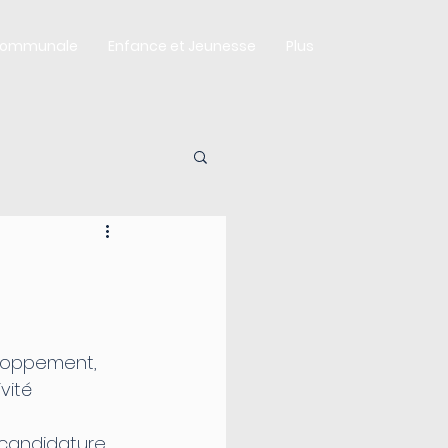
Communale
Enfance et Jeunesse
Plus
loppement, 
ité 
candidature 