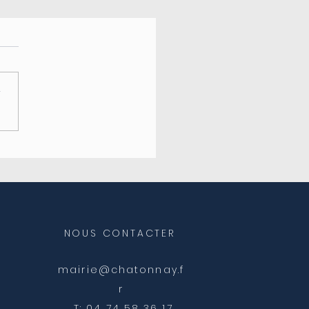
r
eture de l'agence
ale
NOUS CONTACTER
mairie@chatonnay.f
r
T: 04 74 58 36 17