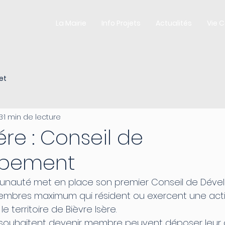
La Mairie
Info Projets
Actualités
Vie 
et
3
1 min de lecture
ére : Conseil de
ppement
unauté met en place son premier Conseil de Déve
bres maximum qui résident ou exercent une activ
le territoire de Bièvre Isère.
 souhaitent devenir membre peuvent déposer leur 