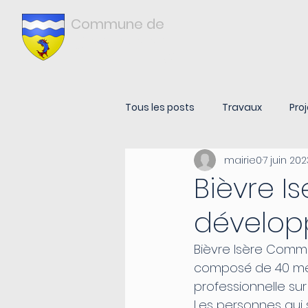
Commune de
Châtonnay
ISÈRE
Tous les posts
Travaux
Proj
mairie0
7 juin 202
Bièvre Is
dévelo
Bièvre Isère Comm
composé de 40 mem
professionnelle sur 
Les personnes qui