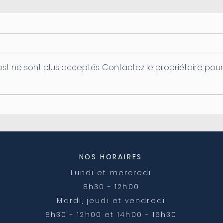
st ne sont plus acceptés. Contactez le propriétaire pou
Coupure d'électricité le
Ferm
04/08
post
NOS HORAIRES
Lundi et mercredi
8h30 - 12h00
Mardi, jeudi et vendredi
8h30 - 12h00 et 14h00 - 16h30