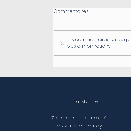
Commentaires
Les commentaires sur ce po
plus d'informations.
Fermeture du secrétariat
de mairie
La Mairie
7 place de la Liberté
38440 Châtonnay