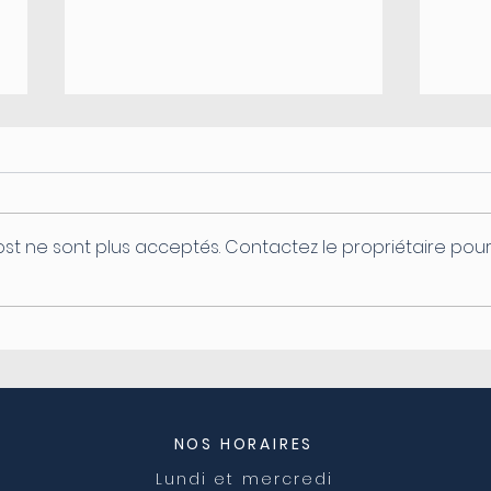
st ne sont plus acceptés. Contactez le propriétaire pou
Coupure d'électricité le
Ferm
04/08
post
NOS HORAIRES
Lundi et mercredi