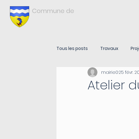
Commune de
Châtonnay
ISÈRE
Tous les posts
Travaux
Proj
mairie0
25 févr. 2
Atelier 