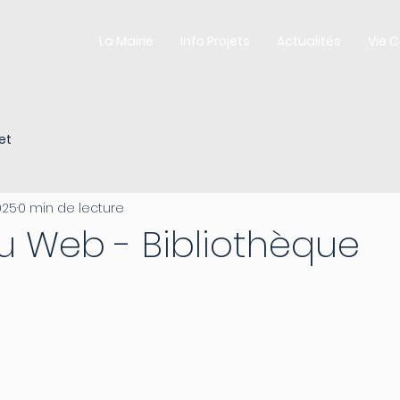
La Mairie
Info Projets
Actualités
Vie 
et
025
0 min de lecture
du Web - Bibliothèque