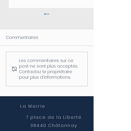
Commentaires
Les commentaires sur ce
Coupure d'électricité le
Fermeture de l
post ne sont plus acceptés.
04/08
postale
Contactez le propriétaire
pour plus d'informations.
La Mairie
7 place de la Liberté
38440 Châtonnay