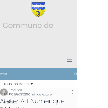
Commune de
Châtonnay
ISÈRE
Post
Tous les posts
mairie0
Tous les posts
16 sept. 2025
0 min de lecture
Atelier Art Numérique -
Travaux