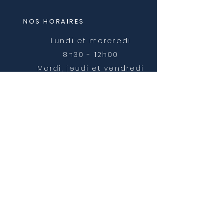
NOS HORAIRES
Lundi et mercredi
8h30 - 12h00
Mardi, jeudi et vendredi
8h30 - 12h00 et 14h00 -
16h30
NOUS CONTACTER
mairie@chatonnay.fr
T:
04 74 58 36 17