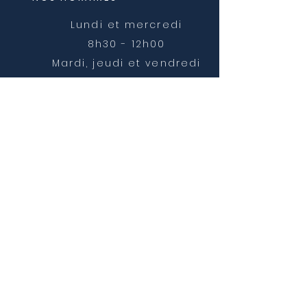
Lundi et mercredi
8h30 - 12h00
Mardi, jeudi et vendredi
8h30 - 12h00 et 14h00 -
16h30
NOUS CONTACTER
mairie@chatonnay.fr
T:
04 74 58 36 17