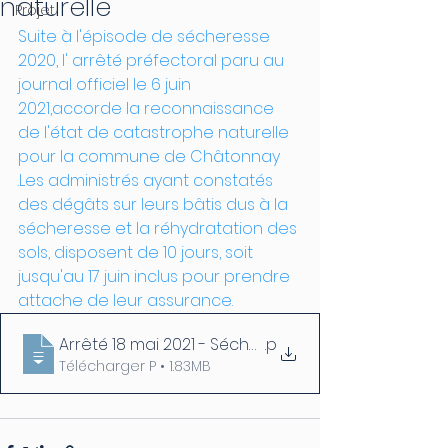
naturelle
Projet
Suite à l'épisode de sécheresse 
2020, l' arrêté préfectoral paru au 
journal officiel le 6 juin 
2021,accorde la reconnaissance 
de l'état de catastrophe naturelle 
pour la commune de Châtonnay 
.Les administrés ayant constatés 
des dégâts sur leurs bâtis dus à la 
sécheresse et la réhydratation des 
sols, disposent de 10 jours, soit 
jusqu'au 17 juin inclus pour prendre 
attache de leur assurance. 
Arrêté 18 mai 2021 - Sécheresse n°1(1)
.p
Télécharger P • 1.83MB