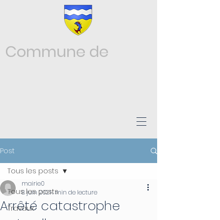
Commune de
Châtonnay
ISÈRE
Post
Tous les posts
mairie0
Tous les posts
8 juin 2021
1 min de lecture
Arrêté catastrophe
Travaux