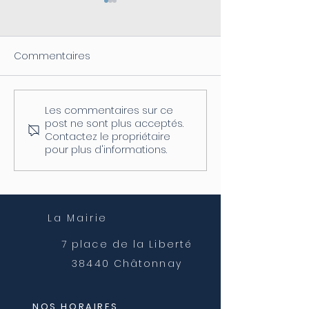
Commentaires
Les commentaires sur ce
Coupure d'électricité le
Fermeture de l
post ne sont plus acceptés.
04/08
postale
Contactez le propriétaire
pour plus d'informations.
La Mairie
7 place de la Liberté
38440 Châtonnay
NOS HORAIRES