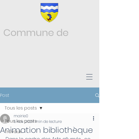
Commune de
Châtonnay
ISÈRE
Post
Tous les posts
mairie0
Tous les posts
5 nov. 2021
1 min de lecture
Animation bibliothèque
Travaux