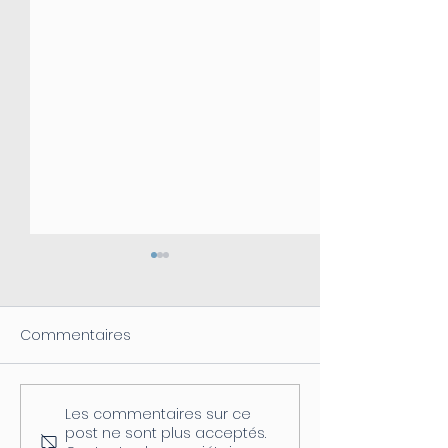
Commentaires
Les commentaires sur ce
Coupure d'électricité le
Fermeture de l
post ne sont plus acceptés.
04/08
postale