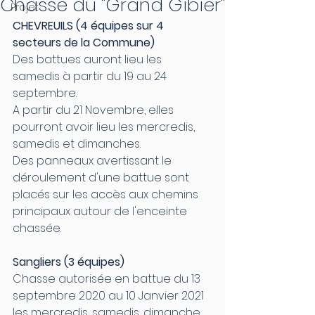
Chasse du "Grand Gibier"
Projet
CHEVREUILS (4 équipes sur 4 
secteurs de la Commune)
Des battues auront lieu les 
samedis à partir du 19 au 24 
septembre.
A partir du 21 Novembre, elles 
pourront avoir lieu les mercredis, 
samedis et dimanches.
Des panneaux avertissant le 
déroulement d'une battue sont 
placés sur les accès aux chemins 
principaux autour de l'enceinte 
chassée.
Sangliers (3 équipes)
Chasse autorisée en battue du 13 
septembre 2020 au 10 Janvier 2021 
les mercredis, samedis, dimanche 