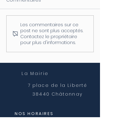
Les commentaires sur ce
Coupure d'électricité le
Fermeture de l
post ne sont plus acceptés.
04/08
postale
Contactez le propriétaire
pour plus d'informations.
La Mairie
7 place de la Liberté
38440 Châtonnay
NOS HORAIRES
Lundi et mercredi
8h30 - 12h00