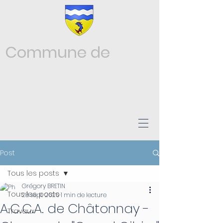
Commune de
Châtonnay
ISÈRE
Post
Tous les posts
Grégory BRETIN
Tous les posts
28 sept. 2020
1 min de lecture
A.C.C.A. de Châtonnay -
Travaux