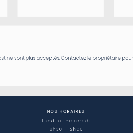
st ne sont plus acceptés. Contactez le propriétaire pou
Coupure d'électricité le
Ferm
04/08
post
NOS HORAIRES
Lundi et mercredi
8h30 - 12h00