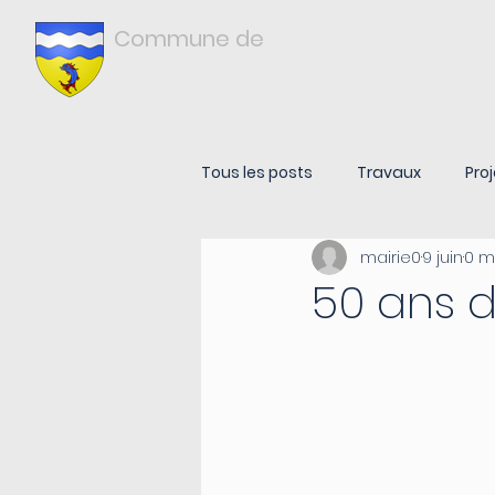
Commune de
Châtonnay
ISÈRE
Tous les posts
Travaux
Proj
mairie0
9 juin
0 m
50 ans d